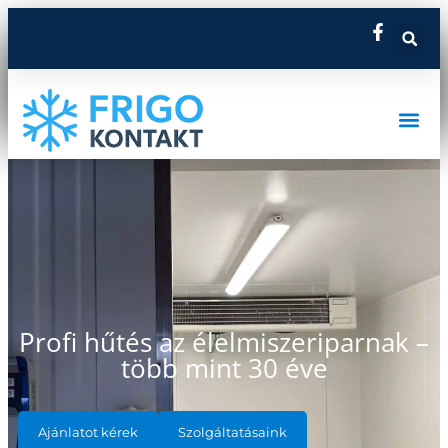
Profi hűtés az élelmiszeriparnak –
több mint 30 éve
Ajánlatot kérek
Szolgáltatásaink