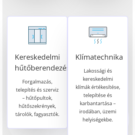
Kereskedelmi
Klímatechnika
hűtőberendezések
Lakossági és
kereskedelmi
Forgalmazás,
klímák értékesítése,
telepítés és szerviz
telepítése és
– hűtőpultok,
karbantartása –
hűtőszekrények,
irodában, üzemi
tárolók, fagyasztók.
helyiségekbe.